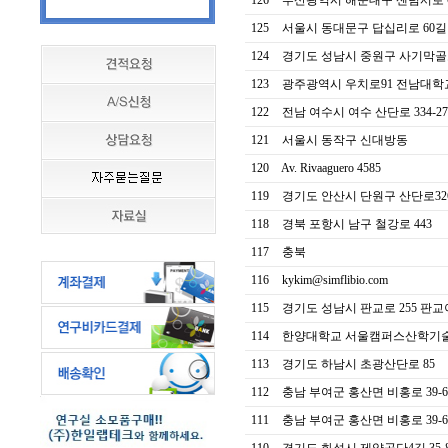
126
부산광역시 해운대구 센텀서로 
125
서울시 동대문구 답십리로 60길 
124
경기도 성남시 중원구 사기막골로 9
123
광주광역시 우치로91 전남대학
122
전남 여수시 여수 산단로 334-27
121
서울시 동작구 신대방동
120
Av. Rivaaguero 4585
119
경기도 안산시 단원구 산단로32
118
경북 포항시 남구 철강로 443
117
충북
116
kykim@simflibio.com
115
경기도 성남시 판교로 255 판교이
114
한양대학교 서울캠퍼스산학기
113
경기도 하남시 초광산단로 85
112
충남 부여군 홍산면 비홍로 39-6
111
충남 부여군 홍산면 비홍로 39-6