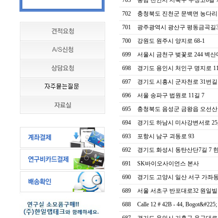
703
충남 천안시 서북구 두정고6길 7,
702
충청북도 진천군 문백면 농다리로 
701
광주광역시 광산구 평동금곡길39
700
강원도 원주시 양지로 68-1
699
서울시 금천구 벚꽃로 244 벽산디
698
경기도 용인시 처인구 명지로 116
697
경기도 시흥시 군자천로 31번길 70
696
서울 송파구 법원로 11길 7
695
충청북도 음성군 금왕읍 오선산단로 4
694
경기도 하남시 미사강변서로 25, 
693
포항시 남구 괴동로 93
692
경기도 화성시 동탄산단7길 7 한
691
SK바이오사이언스 본사
690
경기도 고양시 일산 서구 가좌동 덕
689
서울 서초구 반포대로32 원일빌딩
688
Calle 12 # 42B - 44, Bogot&#225; 