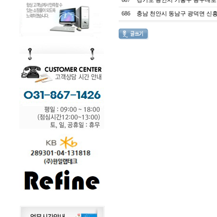
687
경기도 용인시 기흥구 용구대로 1
686
충남 천안시 동남구 광덕면 신흥리