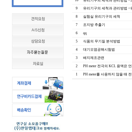
10
유리기구의 세척과 관리방법 <크
9
유리기구의 세척과 관리방법 <유
8
실험실 유리기구의 세척
7
조지방 추출기
6
qq
5
식품의 무기질 분석방법
4
대기오염공해시험법
3
배지제조관련
2
PH meter 전극의 KCL 용액은 언제
1
PH meter를 사용하지 않을 때 전