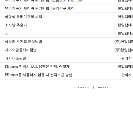
한일랩테
유리기구의 세척과 관리방법 <크롬산의 안전...
유리기구의 세척과 관리방법 <유리기구 세척...
한일랩테
실험실 유리기구의 세척
한일랩테
조지방 추출기
한일랩테
qq
한일랩테
식품의 무기질 분석방법
(주)한일랩
대기오염공해시험법
(주)한일랩
배지제조관련
관리자
PH meter 전극의 KCL 용액은 언제, 어떻게 ...
한일랩테
PH meter를 사용하지 않을 때 전극보관 방법...
관리자
1