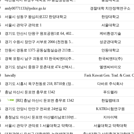
8
대전광역시 유성구 대학로 99 농업생명공학...
충남대학교
7
andy00771133@police.go.kr
경찰대학 치안정책연구소
6
서울시 성동구 왕십리로222 한양대학교
한양대학교
5
서울시 관악구 관악로 1
서울대학교
4
경기도 안산시 단원구 원포공원1로 64, 402...
케비환경기술
3
경기 수원시 장안구 서부로 2066 (천천동 5...
성균관대학교
2
안동시 경동로 1375 공동실험실습관 213호...
안동대학교
1
경북 포항시 남구 괴동로 93 한국씨엔티(주...
한국씨엔티(주)
0
경기도 성남시 중원구 둔촌대로 474 선텍시...
엘앤씨바이오
9
hawally
Fask Kuwait Gen. Trad. & Cont. 
8
경기도 시흥시 옥구천동로 218, B710호 (정...
다바르 주식회사
7
충남 아산시 둔포면 충무로 1342
푸드렐라
6
[RE] 충남 아산시 둔포면 충무로 1342
한일랩테크
5
경기도 안양시 만안구 전파로 24번길 82
KATRI시험연구원
4
충청남도 아산시 둔포면 아산밸리남로110번...
지아이텍
3
서울시 관악구 관악로 1 서울대학교 약학대...
서울대학교 약학대학