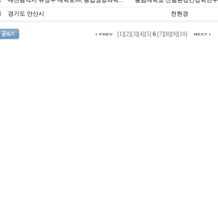
2
대전광역시 유성구 대학로99, 농업생명과학...
충남대학교 산림환경건강학연
1
경기도 안산시
천현경
[1]
[2]
[3]
[4]
[5]
6
[7]
[8]
[9]
[10]