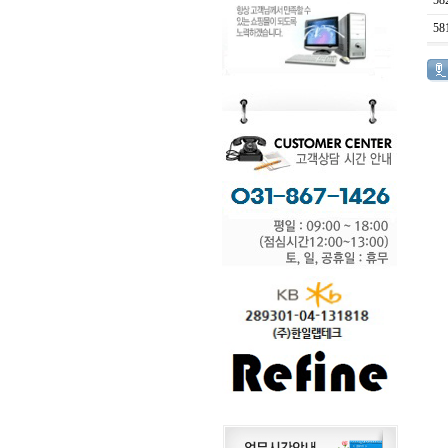
58
58