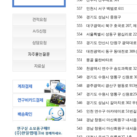
558
진주시 진주대로 501
557
인천시 서구 백범로 611
556
경기도 성남시 중원구
555
대구광역시 북구 호국로 207, 제일
554
서울특별시 성동구 왕십리로 222,
553
경기도 안산시 단원구 광덕대로 
552
대전광역시 동구 동대전로 309 (진
551
몽골 울란바타르
550
천광역시 연수구 송도과학로 32,
549
경기도 수원시 영통구 신원로 304
548
광주광역시 광산구 평동로 913번
547
경기도 수원시 영통구 신원로250번길
546
경기도 성남시 갈마치로 302 우
545
인천 연수구 아카데미로 51번길 20
544
경남 창원시 마산회원구 내서읍 
543
경남 창원시 마산회원구 내서읍 