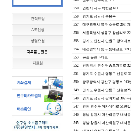
560
진주시 진주대로 501
559
인천시 서구 백범로 611
558
경기도 성남시 중원구
557
대구광역시 북구 호국로 207, 제일
556
서울특별시 성동구 왕십리로 222,
555
경기도 안산시 단원구 광덕대로 
554
대전광역시 동구 동대전로 309 (진
553
몽골 울란바타르
552
천광역시 연수구 송도과학로 32,
551
경기도 수원시 영통구 신원로 304
550
광주광역시 광산구 평동로 913번
549
경기도 수원시 영통구 신원로250번길
548
경기도 성남시 갈마치로 302 우
547
인천 연수구 아카데미로 51번길 20
546
경남 창원시 마산회원구 내서읍 
545
경남 창원시 마산회원구 내서읍 