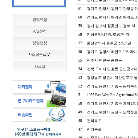
62
경기도 부천시 석천로397,103동9
61
경기도 안양시 동안구 관양동 대
60
경기도 평택시 현덕면 현덕로 350
59
경기 김포시 월곶면 고정로 14
58
전남광양시산업로207번지.
57
울산광역시 울주군 상남2길
56
경기도 광명시 하안로 108 에
55
전주시 덕진구 송천동
54
경북 구미시 양호동 금오공과대학
53
경상남도 창원시 마산합포구 월영
52
경기도 용인시 기흥구 동백죽전대로 
51
1955 East West Rd. Agricultural Sci
50
경기도 용인시 기흥구 흥덕1로 13, 
49
경기도 수원시 권선구 오목천로 152
48
전라북도
47
전라북도