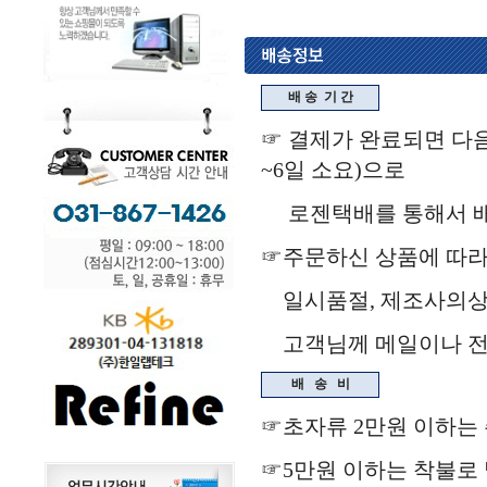
배 송
기 간
☞ 결제가 완료되면 다음
~6일 소요)으로
로젠택배를 통해서 배송됩
☞주문하신 상품에 따라
일시품절, 제조사의상
고객님께 메일이나 전화
배
송
비
☞초자류 2만원 이하는
☞5만원 이하는 착불로 