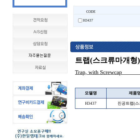
CODE
H3437
트랩(스크류마개형)
Trap, with
모델명
제품
H3437
진공트랩(스