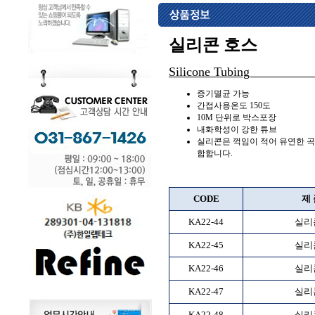
실리콘 호스
Silicone
증기멸균 가능
간접사용온도 150도
10M 단위로 박스포장
내화학성이 강한 튜브
실리콘은 꺽임이 적어 유연한 
합합니다.
CODE
제 
KA22-44
실리
KA22-45
실리
KA22-46
실리
KA22-47
실리
KA22-48
실리