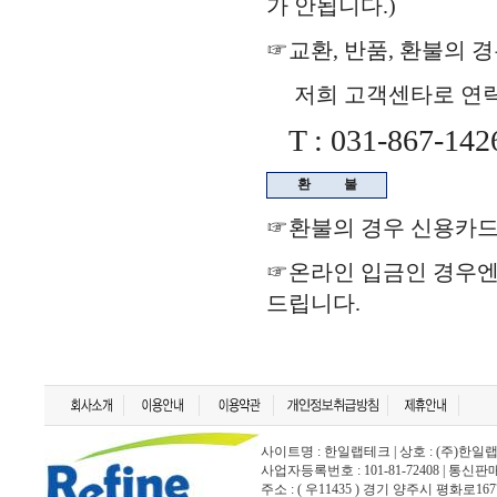
가 안됩니다.)
☞교환, 반품, 환불의 
저희 고객센타로 연락을
T : 031-867-142
환
불
☞환불의 경우 신용카드
☞온라인 입금인 경우
드립니다.
사이트명 : 한일랩테크 | 상호 : (주)한일랩테크 | 
사업자등록번호 : 101-81-72408 | 통신
주소 : ( 우11435 ) 경기 양주시 평화로167