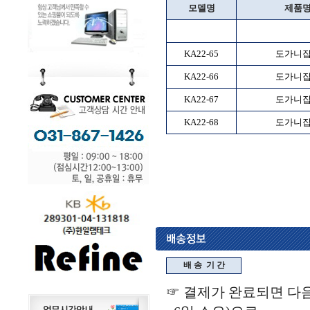
모델명
제품
KA22-65
도가니
KA22-66
도가니
KA22-67
도가니
KA22-68
도가니
배 송
기 간
☞ 결제가 완료되면 다음