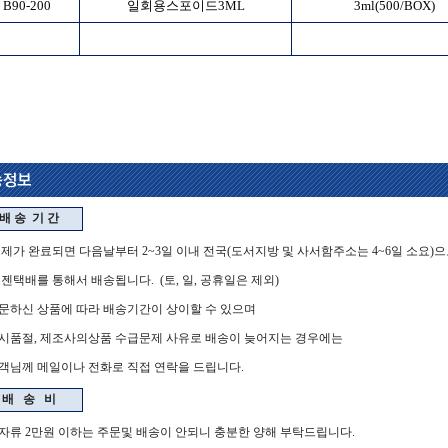
B90-200
일회용스포이드3ML
3ml(500/BOX)
A1003
일회용스포이드5ML
5ml(400/BOX)
배 송
기 간
결제가 완료되면 다음날부터 2~3일 이내 전국(도서지방 및 사서함주소는 4~6일 소요)
택배를 통해서 배송됩니다. (토, 일, 공휴일은 제외)
문하신 상품에 따라 배송기간이 상이할 수 있으며
품절, 제조사의상품 수급문제 사유로 배송이 늦어지는 경우에는
님께 메일이나 전화로 직접 연락을 드립니다.
배
송
비
자류 2만원 이하는 주문및 배송이 안되니 충분한 양해 부탁드립니다.