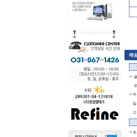
☞ 
로젠
☞주
일시
고객
☞초