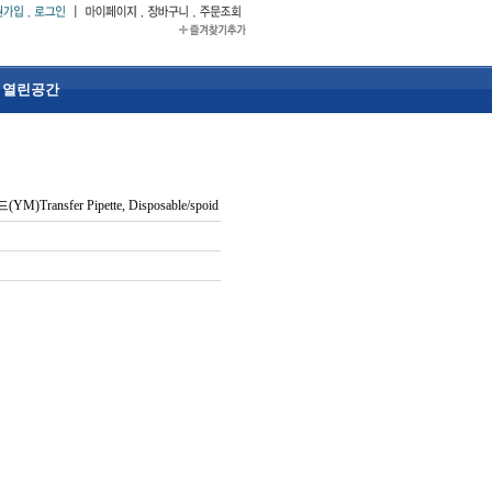
열린공간
ransfer Pipette, Disposable/spoid