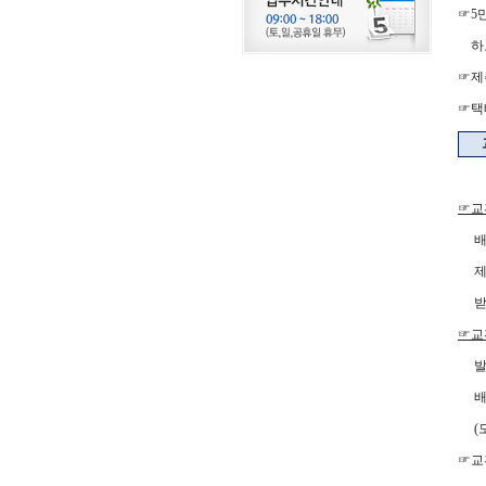
☞5
하고
☞제
☞택
☞교
배송
제품
받으
☞교
발주
배송
(모
☞교