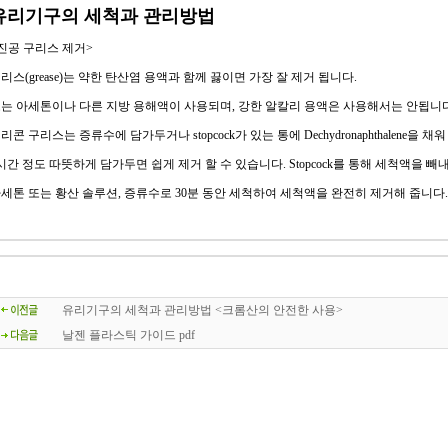
유리기구의 세척과 관리방법
진공 구리스 제거>
리스(grease)는 약한 탄산염 용액과 함께 끓이면 가장 잘 제거 됩니다.
는 아세톤이나 다른 지방 용해액이 사용되며, 강한 알칼리 용액은 사용해서는 안됩니다
리콘 구리스는 증류수에 담가두거나 stopcock가 있는 통에 Dechydronaphthalene을 채워
시간 정도 따뜻하게 담가두면 쉽게 제거 할 수 있습니다. Stopcock를 통해 세척액을 빼
세톤 또는 황산 솔루션, 증류수로 30분 동안 세척하여 세척액을 완전히 제거해 줍니다.
유리기구의 세척과 관리방법 <크롬산의 안전한 사용>
날젠 플라스틱 가이드 pdf