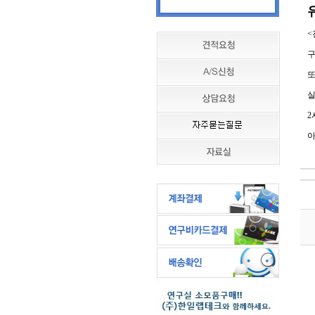
<
구
또
실
2
아