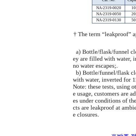
NA-2319-0020
10
NA-2319-0050
20
NA-2319-0130
50
† The term “leakproof” a
a) Bottle/flask/funnel c
ey are filled with water, 
no water escapes;.
b) Bottle/funnel/flask cl
with water, inverted for 
Note: these tests, using o
e usage, customers are ad
es under conditions of th
cts are leakproof at amb
e closures.