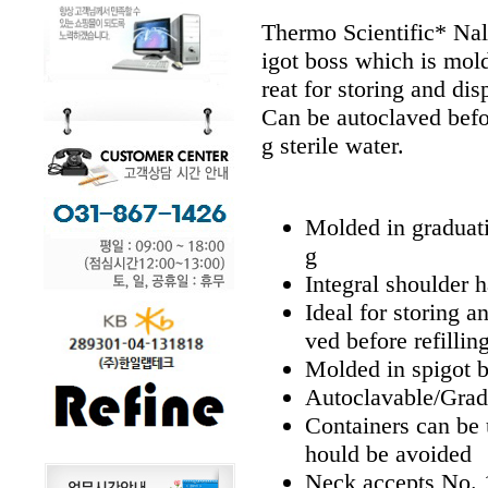
Thermo Scientific* Na
igot boss which is mol
reat for storing and di
Can be autoclaved befor
g sterile water.
Molded in graduati
g
Integral shoulder 
Ideal for storing 
ved before refillin
Molded in spigot b
Autoclavable/Grad
Containers can be 
hould be avoided
Neck accepts No. 