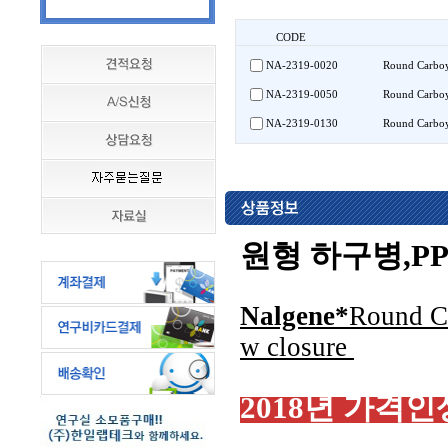
CODE
NA-2319-0020
Round Carbo
NA-2319-0050
Round Carbo
NA-2319-0130
Round Carbo
원형 하구병,PP
Nalgene*
Round Ca
w closure
2018년 가격